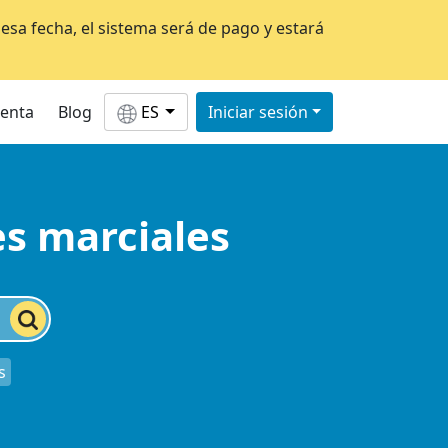
esa fecha, el sistema será de pago y estará
uenta
Blog
ES
Iniciar sesión
es marciales
s