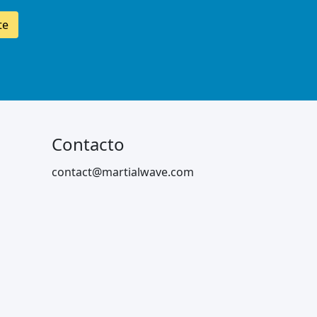
te
Contacto
contact@martialwave.com