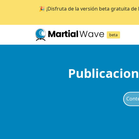
🎉 ¡Disfruta de la versión beta gratuita d
beta
Publicacion