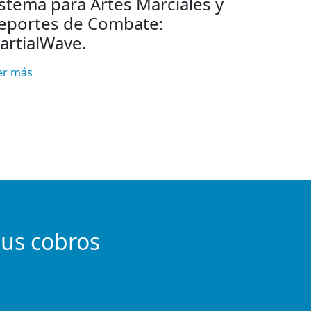
istema para Artes Marciales y
eportes de Combate:
artialWave.
er más
tus cobros