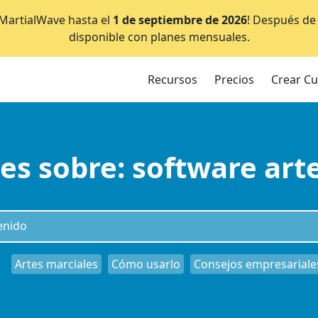
e MartialWave hasta el
1 de septiembre de 2026
! Después de 
disponible con planes mensuales.
Recursos
Precios
Crear C
es sobre: software art
Artes marciales
Cómo usarlo
Consejos empresariale