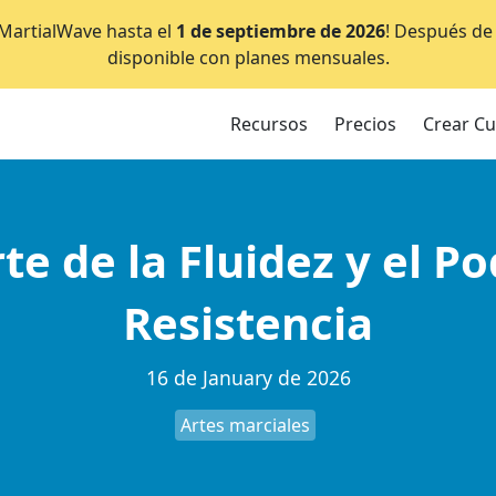
e MartialWave hasta el
1 de septiembre de 2026
! Después de 
disponible con planes mensuales.
Recursos
Precios
Crear C
rte de la Fluidez y el P
Resistencia
16 de January de 2026
Artes marciales