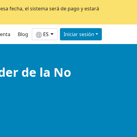
esa fecha, el sistema será de pago y estará
uenta
Blog
ES
Iniciar sesión
oder de la No