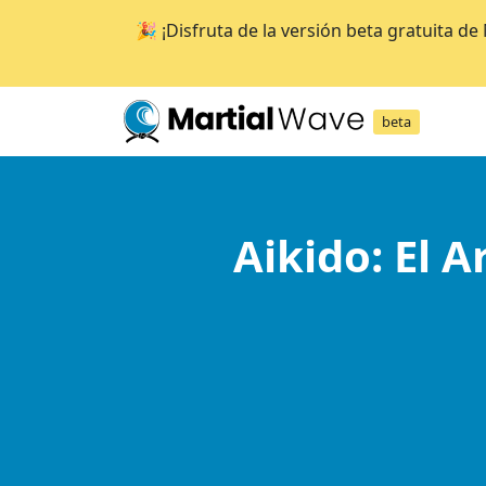
🎉 ¡Disfruta de la versión beta gratuita d
beta
Aikido: El A