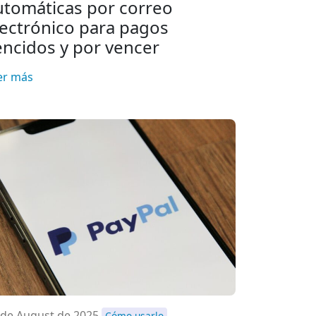
utomáticas por correo
lectrónico para pagos
encidos y por vencer
er más
 de August de 2025
Cómo usarlo