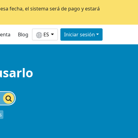
esa fecha, el sistema será de pago y estará
uenta
Blog
ES
Iniciar sesión
usarlo
s