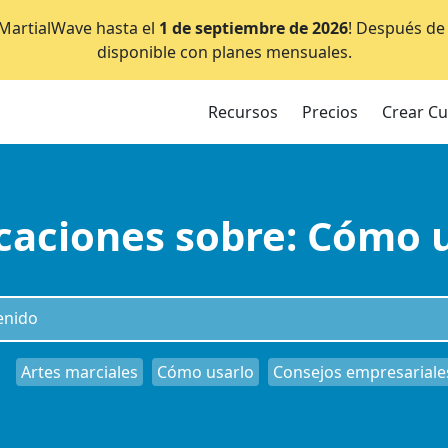
e MartialWave hasta el
1 de septiembre de 2026
! Después de 
disponible con planes mensuales.
Recursos
Precios
Crear C
caciones sobre: Cómo 
Artes marciales
Cómo usarlo
Consejos empresariale