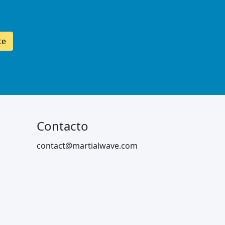
te
Contacto
contact@martialwave.com