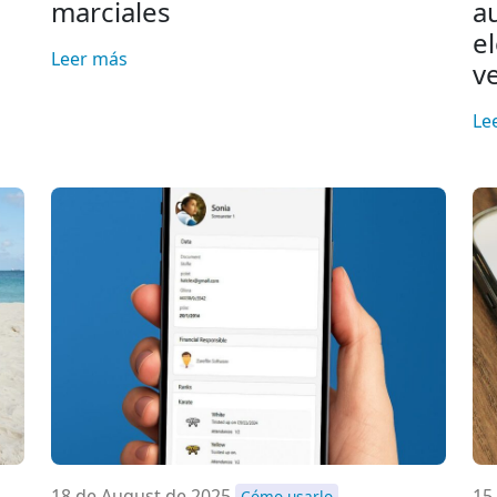
marciales
a
e
Leer más
v
Le
18 de August de 2025
15
Cómo usarlo