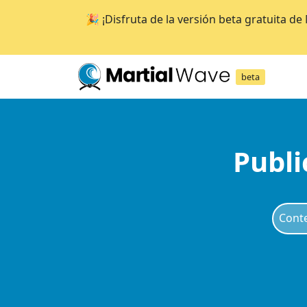
🎉 ¡Disfruta de la versión beta gratuita d
beta
Publi