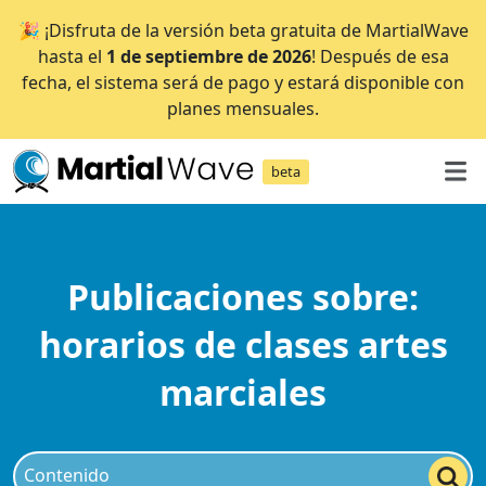
🎉 ¡Disfruta de la versión beta gratuita de MartialWave
hasta el
1 de septiembre de 2026
! Después de esa
fecha, el sistema será de pago y estará disponible con
planes mensuales.
beta
Publicaciones sobre:
horarios de clases artes
marciales