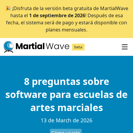
🎉 ¡Disfruta de la versión beta gratuita de MartialWave
hasta el
1 de septiembre de 2026
! Después de esa
fecha, el sistema será de pago y estará disponible con
planes mensuales.
beta
8 preguntas sobre
software para escuelas de
artes marciales
13 de March de 2026