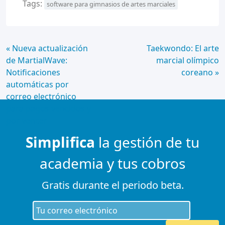
Tags:
software para gimnasios de artes marciales
Continue
« Nueva actualización
Taekwondo: El arte
de MartialWave:
marcial olímpico
Lendo
Notificaciones
coreano »
automáticas por
correo electrónico
para pagos vencidos y
por vencer
Simplifica
la gestión de tu
academia y tus cobros
Gratis durante el periodo beta.