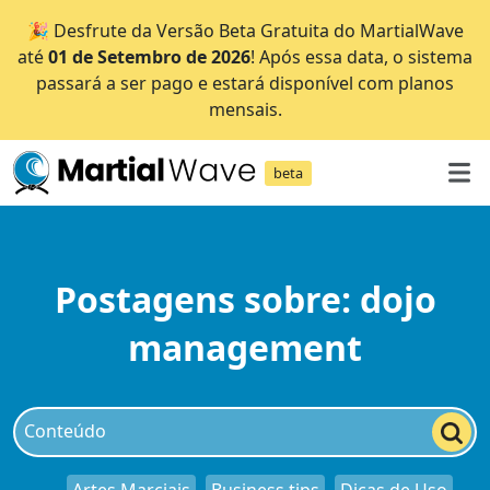
🎉 Desfrute da Versão Beta Gratuita do MartialWave
até
01 de Setembro de 2026
! Após essa data, o sistema
passará a ser pago e estará disponível com planos
mensais.
beta
Postagens sobre: dojo
management