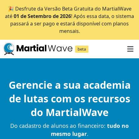
🎉 Desfrute da Versão Beta Gratuita do MartialWave
até
01 de Setembro de 2026
! Após essa data, o sistema
passará a ser pago e estará disponível com planos
mensais.
beta
Gerencie a sua academia
de lutas com os recursos
do MartialWave
Do cadastro de alunos ao financeiro:
tudo no
mesmo lugar
.