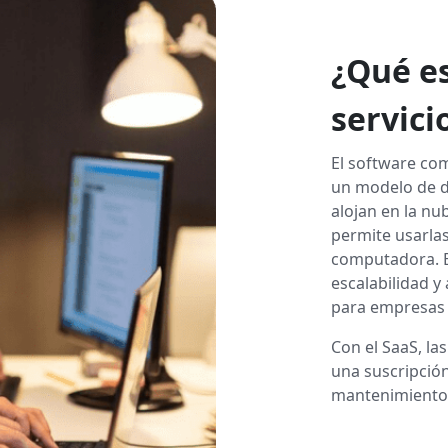
¿Qué e
servici
El software com
un modelo de di
alojan en la nub
permite usarlas
computadora. Es
escalabilidad y
para empresas 
Con el SaaS, la
una suscripción
mantenimiento