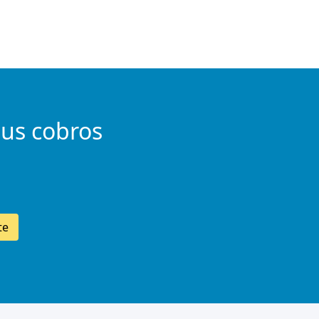
tus cobros
te