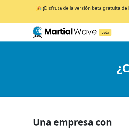
🎉 ¡Disfruta de la versión beta gratuita d
beta
¿
Una empresa con