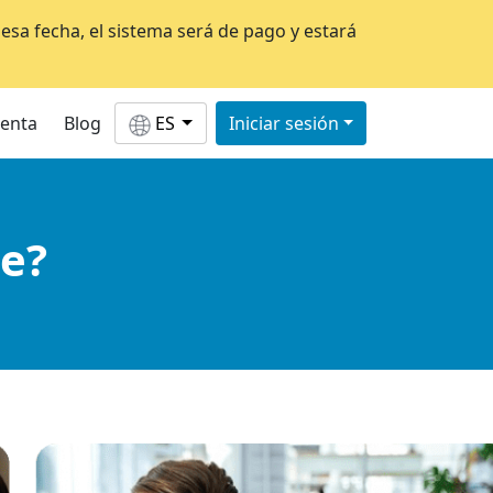
esa fecha, el sistema será de pago y estará
uenta
Blog
ES
Iniciar sesión
e?