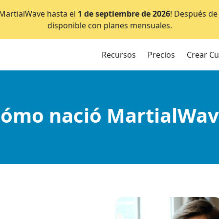
e MartialWave hasta el
1 de septiembre de 2026
! Después de 
disponible con planes mensuales.
Recursos
Precios
Crear C
Cómo nació MartialWav