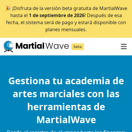
🎉 ¡Disfruta de la versión beta gratuita de MartialWave
hasta el
1 de septiembre de 2026
! Después de esa
fecha, el sistema será de pago y estará disponible con
planes mensuales.
beta
Gestiona tu academia de
artes marciales con las
herramientas de
MartialWave