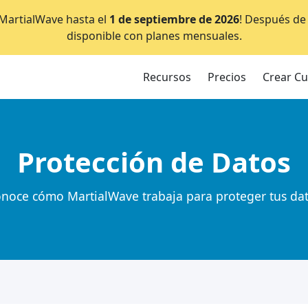
e MartialWave hasta el
1 de septiembre de 2026
! Después de 
disponible con planes mensuales.
Recursos
Precios
Crear C
Protección de Datos
noce cómo MartialWave trabaja para proteger tus da