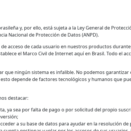
s
ileña y, por ello, está sujeta a la Ley General de Protecció
ncia Nacional de Protección de Datos (ANPD).
de acceso de cada usuario en nuestros productos durante 
tablece el Marco Civil de Internet aquí en Brasil. Todo el acc
r que ningún sistema es infalible. No podemos garantizar 
e esto depende de factores tecnológicos y humanos que pu
os destacar:
a, ya sea por falta de pago o por solicitud del propio suscr
eversión;
ceder a su base de datos para ayudar en la resolución de 
a cuenta gestionar y velar por los accesos de sus usuarios, i