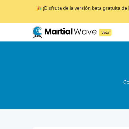
🎉 ¡Disfruta de la versión beta gratuita d
beta
Co