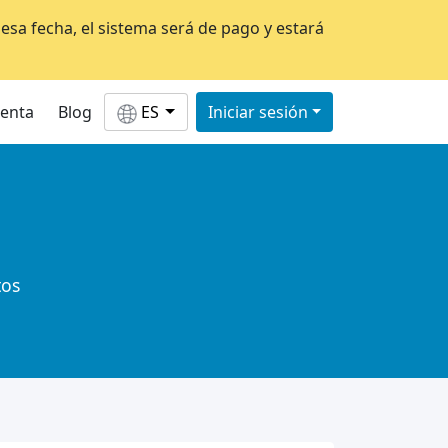
esa fecha, el sistema será de pago y estará
uenta
Blog
ES
Iniciar sesión
tos