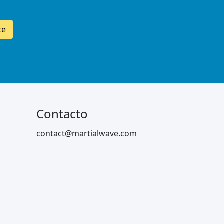
te
Contacto
contact@martialwave.com