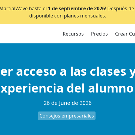
e MartialWave hasta el
1 de septiembre de 2026
! Después de 
disponible con planes mensuales.
Recursos
Precios
Crear C
er acceso a las clases
experiencia del alumno 
26 de June de 2026
Consejos empresariales