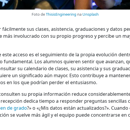
Foto de
ThisisEngineering
na
Unsplash
ácilmente sus clases, asistencia, graduaciones y datos per
e más involucrado con su propio progreso y percibe un may
 este acceso es el seguimiento de la propia evolución dentro
to fundamental. Los alumnos quieren sentir que avanzan, q
sultar su calendario de clases, su asistencia y sus gradua
uiere un significado aún mayor. Esto contribuye a mantener
s en los que podrían perder el entusiasmo.
onsulten su propia información reduce considerablemente l
e recepción dedica tiempo a responder preguntas sencillas
en de grado
?» o «¿Mis datos están actualizados?». Cuando
ción se vuelve más ágil y el equipo puede concentrarse en o