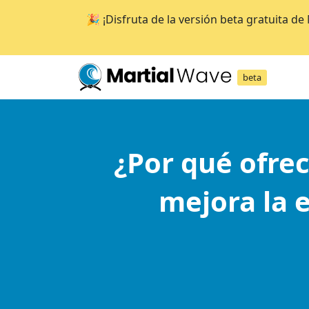
🎉 ¡Disfruta de la versión beta gratuita d
beta
¿Por qué ofrec
mejora la 